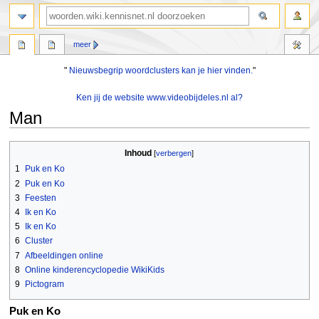
zoeken
meer
"
Nieuwsbegrip woordclusters kan je hier vinden.
"
Ken jij de website www.videobijdeles.nl al?
Man
Naar
Naar
Inhoud
navigatie
zoeken
1
Puk en Ko
springen
springen
2
Puk en Ko
3
Feesten
4
Ik en Ko
5
Ik en Ko
6
Cluster
7
Afbeeldingen online
8
Online kinderencyclopedie WikiKids
9
Pictogram
Puk en Ko