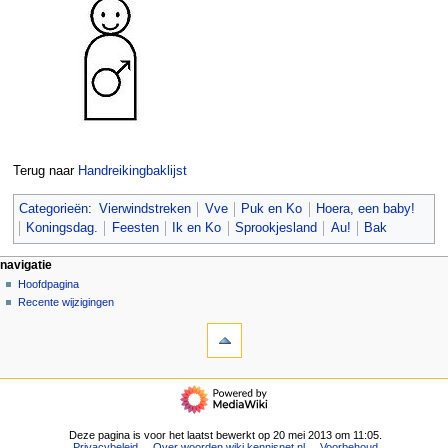
Terug naar
Handreikingbaklijst
Categorieën
:
Vierwindstreken
Vve
Puk en Ko
Hoera, een baby!
Koningsdag.
Feesten
Ik en Ko
Sprookjesland
Au!
Bak
N
pagina-handelingen
persoonlijke hulpmiddelen
navigatie
pagina
aanmelden
Hoofdpagina
a
overleg
Recente wijzigingen
v
hulpmiddelen
lezen
i
Verwijzingen
brontekst
g
naar
bekijken
deze
geschiedenis
a
navigatie
pagina
t
Hoofdpagina
Gerelateerde
Recente
i
wijzigingen
wijzigingen
Deze pagina is voor het laatst bewerkt op 20 mei 2013 om 11:05.
e
Speciale
Privacybeleid
Over woorden.wiki.kennisnet.nl
Voorbehoud