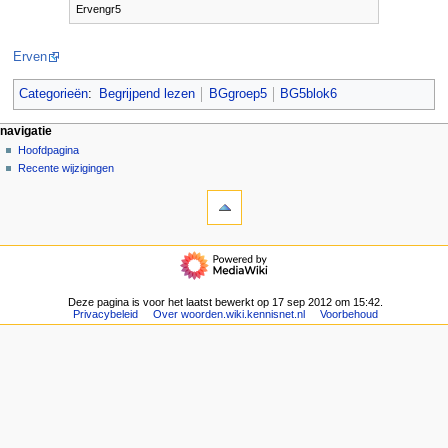
Ervengr5
Erven
Categorieën
:
Begrijpend lezen
BGgroep5
BG5blok6
N
pagina-handelingen
persoonlijke hulpmiddelen
navigatie
pagina
aanmelden
Hoofdpagina
a
overleg
Recente wijzigingen
v
hulpmiddelen
lezen
i
Verwijzingen
brontekst
g
naar
bekijken
deze
geschiedenis
a
navigatie
pagina
t
Hoofdpagina
Gerelateerde
Recente
i
wijzigingen
wijzigingen
Deze pagina is voor het laatst bewerkt op 17 sep 2012 om 15:42.
e
Speciale
Privacybeleid
Over woorden.wiki.kennisnet.nl
Voorbehoud
pagina's
m
Afdrukversie
e
Permanente
n
koppeling
u
Paginagegevens