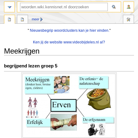
zoeken
meer
"
Nieuwsbegrip woordclusters kan je hier vinden.
"
Ken jij de website www.videobijdeles.nl al?
Meekrijgen
Naar
Naar
begrijpend lezen groep 5
navigatie
zoeken
springen
springen