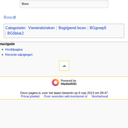
Boos
Boos
Categorieën
:
Vierwindstreken
Begrijpend lezen
BGgroep5
BG5blok2
N
pagina-handelingen
persoonlijke hulpmiddelen
navigatie
pagina
aanmelden
Hoofdpagina
a
overleg
Recente wijzigingen
v
hulpmiddelen
lezen
i
Verwijzingen
brontekst
g
naar
bekijken
deze
geschiedenis
a
navigatie
pagina
t
Hoofdpagina
Gerelateerde
Recente
i
wijzigingen
wijzigingen
Deze pagina is voor het laatst bewerkt op 9 sep 2013 om 09:47.
e
Speciale
Privacybeleid
Over woorden.wiki.kennisnet.nl
Voorbehoud
pagina's
m
Afdrukversie
e
Permanente
n
koppeling
u
Paginagegevens