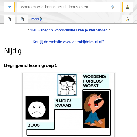
zoeken
meer
"
Nieuwsbegrip woordclusters kan je hier vinden.
"
Ken jij de website www.videobijdeles.nl al?
Nijdig
Naar
Naar
Begrijpend lezen groep 5
navigatie
zoeken
springen
springen