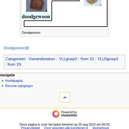
Doodgewoon
Doodgewoon
Categorieën
:
Vierwindstreken
VLLgroep3
Kern 10
VLLNgroep3
Kern 1N
N
pagina-handelingen
persoonlijke hulpmiddelen
navigatie
pagina
aanmelden
Hoofdpagina
a
overleg
Recente wijzigingen
v
hulpmiddelen
lezen
i
Verwijzingen
brontekst
g
naar
bekijken
deze
geschiedenis
a
navigatie
pagina
t
Hoofdpagina
Gerelateerde
Recente
i
wijzigingen
wijzigingen
Deze pagina is voor het laatst bewerkt op 25 aug 2015 om 09:33.
e
Speciale
Privacybeleid
Over woorden.wiki.kennisnet.nl
Voorbehoud