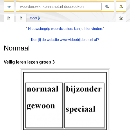
zoeken
meer
"
Nieuwsbegrip woordclusters kan je hier vinden.
"
Ken jij de website www.videobijdeles.nl al?
Normaal
Naar
Naar
Veilig leren lezen groep 3
navigatie
zoeken
springen
springen