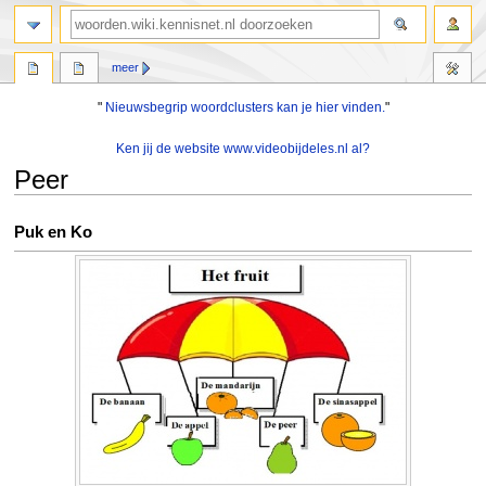
zoeken
meer
"
Nieuwsbegrip woordclusters kan je hier vinden.
"
Ken jij de website www.videobijdeles.nl al?
Peer
Naar
Naar
Puk en Ko
navigatie
zoeken
springen
springen