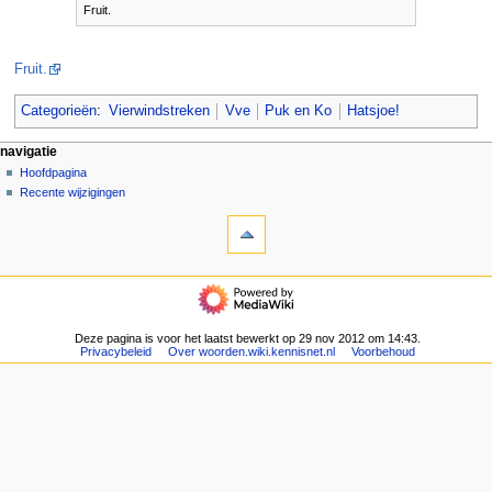
Fruit.
Fruit.
Categorieën
:
Vierwindstreken
Vve
Puk en Ko
Hatsjoe!
N
pagina-handelingen
persoonlijke hulpmiddelen
navigatie
pagina
aanmelden
Hoofdpagina
a
overleg
Recente wijzigingen
v
hulpmiddelen
lezen
i
Verwijzingen
brontekst
g
naar
bekijken
deze
geschiedenis
a
navigatie
pagina
t
Hoofdpagina
Gerelateerde
Recente
i
wijzigingen
wijzigingen
Deze pagina is voor het laatst bewerkt op 29 nov 2012 om 14:43.
e
Speciale
Privacybeleid
Over woorden.wiki.kennisnet.nl
Voorbehoud
pagina's
m
Afdrukversie
e
Permanente
n
koppeling
u
Paginagegevens