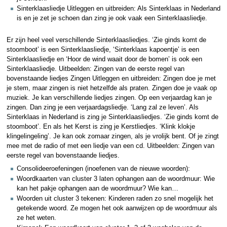
Sinterklaasliedje Uitleggen en uitbreiden: Als Sinterklaas in Nederland
is en je zet je schoen dan zing je ook vaak een Sinterklaasliedje.
Er zijn heel veel verschillende Sinterklaasliedjes. ‘Zie ginds komt de
stoomboot’ is een Sinterklaasliedje, ‘Sinterklaas kapoentje’ is een
Sinterklaasliedje en ‘Hoor de wind waait door de bomen’ is ook een
Sinterklaasliedje. Uitbeelden: Zingen van de eerste regel van
bovenstaande liedjes Zingen Uitleggen en uitbreiden: Zingen doe je met
je stem, maar zingen is niet hetzelfde als praten. Zingen doe je vaak op
muziek. Je kan verschillende liedjes zingen. Op een verjaardag kan je
zingen. Dan zing je een verjaardagsliedje. ‘Lang zal ze leven’. Als
Sinterklaas in Nederland is zing je Sinterklaasliedjes. ‘Zie ginds komt de
stoomboot’. En als het Kerst is zing je Kerstliedjes. ‘Klink klokje
klingelingeling’. Je kan ook zomaar zingen, als je vrolijk bent. Of je zingt
mee met de radio of met een liedje van een cd. Uitbeelden: Zingen van
eerste regel van bovenstaande liedjes.
Consolideeroefeningen (inoefenen van de nieuwe woorden):
Woordkaarten van cluster 3 laten ophangen aan de woordmuur: Wie
kan het pakje ophangen aan de woordmuur? Wie kan…
Woorden uit cluster 3 tekenen: Kinderen raden zo snel mogelijk het
getekende woord. Ze mogen het ook aanwijzen op de woordmuur als
ze het weten.