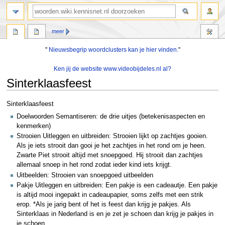
zoeken
meer
"
Nieuwsbegrip woordclusters kan je hier vinden.
"
Ken jij de website www.videobijdeles.nl al?
Sinterklaasfeest
Naar
Naar
Sinterklaasfeest
navigatie
zoeken
Doelwoorden Semantiseren: de drie uitjes (betekenisaspecten en
springen
springen
kenmerken)
Strooien Uitleggen en uitbreiden: Strooien lijkt op zachtjes gooien.
Als je iets strooit dan gooi je het zachtjes in het rond om je heen.
Zwarte Piet strooit altijd met snoepgoed. Hij strooit dan zachtjes
allemaal snoep in het rond zodat ieder kind iets krijgt.
Uitbeelden: Strooien van snoepgoed uitbeelden
Pakje Uitleggen en uitbreiden: Een pakje is een cadeautje. Een pakje
is altijd mooi ingepakt in cadeaupapier, soms zelfs met een strik
erop. *Als je jarig bent of het is feest dan krijg je pakjes. Als
Sinterklaas in Nederland is en je zet je schoen dan krijg je pakjes in
je schoen.