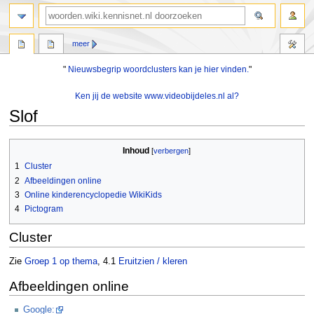
zoeken
meer
"
Nieuwsbegrip woordclusters kan je hier vinden.
"
Ken jij de website www.videobijdeles.nl al?
Slof
Naar
Naar
Inhoud
navigatie
zoeken
1
Cluster
springen
springen
2
Afbeeldingen online
3
Online kinderencyclopedie WikiKids
4
Pictogram
Cluster
Zie
Groep 1 op thema
, 4.1
Eruitzien / kleren
Afbeeldingen online
Google: