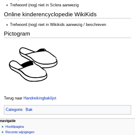
Trefwoord (nog) niet in Sclera aanwezig
Online kinderencyclopedie WikiKids
Trefwoord (nog) niet in Wikikids aanwezig / beschreven
Pictogram
Terug naar
Handreikingbaklijst
Categorie
:
Bak
N
pagina-handelingen
persoonlijke hulpmiddelen
navigatie
pagina
aanmelden
Hoofdpagina
a
overleg
Recente wijzigingen
v