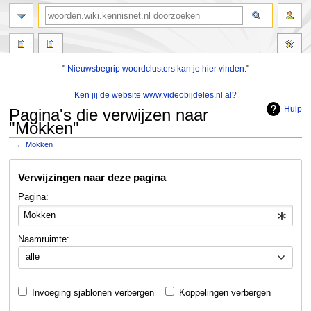
zoeken
"
Nieuwsbegrip woordclusters kan je hier vinden.
"
Ken jij de website www.videobijdeles.nl al?
Hulp
Pagina's die verwijzen naar
"Mokken"
←
Mokken
Naar
Naar
Verwijzingen naar deze pagina
navigatie
zoeken
springen
springen
Pagina:
Naamruimte:
alle
Invoeging sjablonen verbergen
Koppelingen verbergen