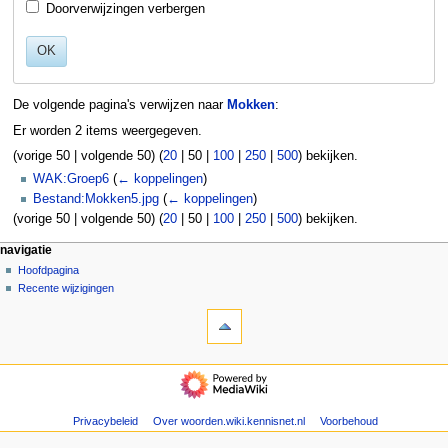
Doorverwijzingen verbergen
OK
De volgende pagina's verwijzen naar
Mokken
:
Er worden 2 items weergegeven.
(
vorige 50
|
volgende 50
) (
20
|
50
|
100
|
250
|
500
) bekijken.
WAK:Groep6
(
← koppelingen
)
Bestand:Mokken5.jpg
(
← koppelingen
)
(
vorige 50
|
volgende 50
) (
20
|
50
|
100
|
250
|
500
) bekijken.
N
pagina-handelingen
persoonlijke hulpmiddelen
navigatie
pagina
aanmelden
Hoofdpagina
a
overleg
Recente wijzigingen
v
hulpmiddelen
lezen
i
Speciale
brontekst
g
pagina's
bekijken
Afdrukversie
geschiedenis
a
navigatie
t
Hoofdpagina
Recente
i
wijzigingen
Privacybeleid
Over woorden.wiki.kennisnet.nl
Voorbehoud
e