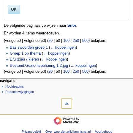
OK
De volgende pagina's verwijzen naar
Snor
:
Er worden 4 items weergegeven.
(
vorige 50
|
volgende 50
) (
20
|
50
|
100
|
250
|
500
) bekijken.
Basiswoorden groep 1
(
← koppelingen
)
Groep 1 op thema
(
← koppelingen
)
Eruitzien / kleren
(
← koppelingen
)
Bestand:Gezichtsbeharing 1 2.jpg
(
← koppelingen
)
(
vorige 50
|
volgende 50
) (
20
|
50
|
100
|
250
|
500
) bekijken.
N
pagina-handelingen
persoonlijke hulpmiddelen
navigatie
pagina
aanmelden
Hoofdpagina
a
overleg
Recente wijzigingen
v
hulpmiddelen
lezen
i
Speciale
brontekst
g
pagina's
bekijken
Afdrukversie
geschiedenis
a
navigatie
t
Hoofdpagina
Recente
i
wijzigingen
Privacybeleid
Over woorden.wiki.kennisnet.nl
Voorbehoud