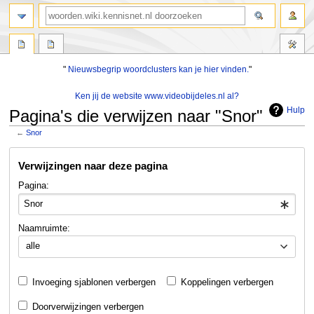
zoeken
"
Nieuwsbegrip woordclusters kan je hier vinden.
"
Ken jij de website www.videobijdeles.nl al?
Hulp
Pagina's die verwijzen naar "Snor"
←
Snor
Naar
Naar
Verwijzingen naar deze pagina
navigatie
zoeken
springen
springen
Pagina:
Naamruimte:
alle
Invoeging sjablonen verbergen
Koppelingen verbergen
Doorverwijzingen verbergen