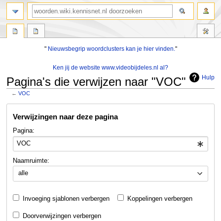
zoeken
"
Nieuwsbegrip woordclusters kan je hier vinden.
"
Ken jij de website www.videobijdeles.nl al?
Hulp
Pagina's die verwijzen naar "VOC"
←
VOC
Naar
Naar
Verwijzingen naar deze pagina
navigatie
zoeken
springen
springen
Pagina:
Naamruimte:
alle
Invoeging sjablonen verbergen
Koppelingen verbergen
Doorverwijzingen verbergen