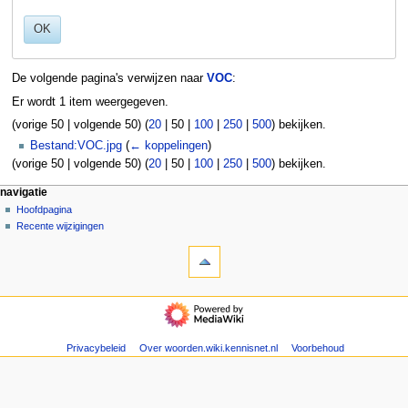
OK
De volgende pagina's verwijzen naar
VOC
:
Er wordt 1 item weergegeven.
(
vorige 50
|
volgende 50
) (
20
|
50
|
100
|
250
|
500
) bekijken.
Bestand:VOC.jpg
(
← koppelingen
)
(
vorige 50
|
volgende 50
) (
20
|
50
|
100
|
250
|
500
) bekijken.
N
pagina-handelingen
persoonlijke hulpmiddelen
navigatie
pagina
aanmelden
Hoofdpagina
a
overleg
Recente wijzigingen
v
hulpmiddelen
lezen
i
Speciale
brontekst
g
pagina's
bekijken
Afdrukversie
geschiedenis
a
navigatie
t
Hoofdpagina
Recente
i
wijzigingen
Privacybeleid
Over woorden.wiki.kennisnet.nl
Voorbehoud
e
m
e