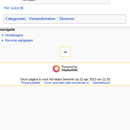
Het water
Categorieën
:
Vierwindstreken
Diversen
N
pagina-handelingen
persoonlijke hulpmiddelen
navigatie
pagina
aanmelden
Hoofdpagina
a
overleg
Recente wijzigingen
v
hulpmiddelen
lezen
i
Verwijzingen
brontekst
g
naar
bekijken
deze
geschiedenis
a
navigatie
pagina
t
Hoofdpagina
Gerelateerde
Recente
i
wijzigingen
wijzigingen
Deze pagina is voor het laatst bewerkt op 22 apr 2013 om 11:33.
e
Speciale
Privacybeleid
Over woorden.wiki.kennisnet.nl
Voorbehoud
pagina's
m
Afdrukversie
e
Permanente
n
koppeling
u
Paginagegevens