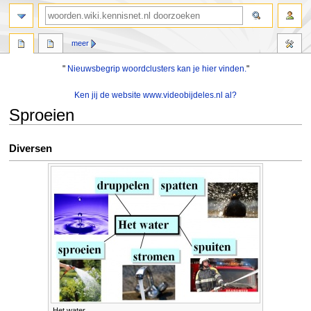
zoeken
meer
"
Nieuwsbegrip woordclusters kan je hier vinden.
"
Ken jij de website www.videobijdeles.nl al?
Sproeien
Naar
Naar
Diversen
navigatie
zoeken
springen
springen
Het water