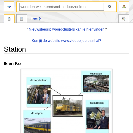
zoeken
meer
"
Nieuwsbegrip woordclusters kan je hier vinden.
"
Ken jij de website www.videobijdeles.nl al?
Station
Naar
Naar
Ik en Ko
navigatie
zoeken
springen
springen