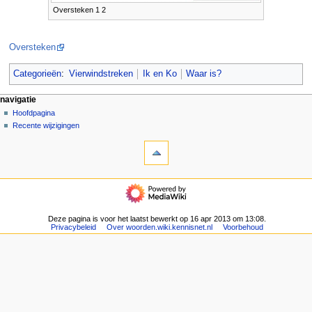
Oversteken 1 2
Oversteken
Categorieën
:
Vierwindstreken
Ik en Ko
Waar is?
N
pagina-handelingen
persoonlijke hulpmiddelen
navigatie
pagina
aanmelden
Hoofdpagina
a
overleg
Recente wijzigingen
v
hulpmiddelen
lezen
i
Verwijzingen
brontekst
g
naar
bekijken
deze
geschiedenis
a
navigatie
pagina
t
Hoofdpagina
Gerelateerde
Recente
i
wijzigingen
wijzigingen
Deze pagina is voor het laatst bewerkt op 16 apr 2013 om 13:08.
e
Speciale
Privacybeleid
Over woorden.wiki.kennisnet.nl
Voorbehoud
pagina's
m
Afdrukversie
e
Permanente
n
koppeling
u
Paginagegevens