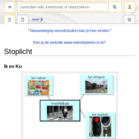
zoeken
meer
"
Nieuwsbegrip woordclusters kan je hier vinden.
"
Ken jij de website www.videobijdeles.nl al?
Stoplicht
Naar
Naar
Ik en Ko
navigatie
zoeken
springen
springen