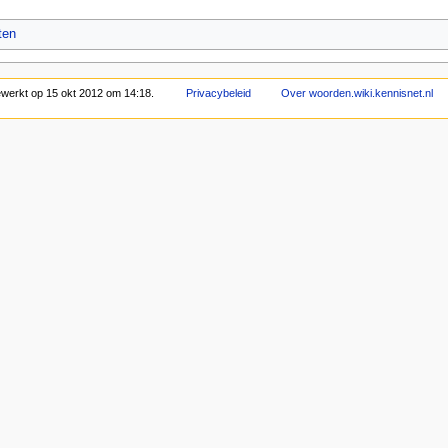
ten
bewerkt op 15 okt 2012 om 14:18.
Privacybeleid
Over woorden.wiki.kennisnet.nl