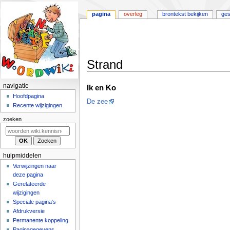
pagina
overleg
brontekst bekijken
ges
Strand
Naar
Naar
N
navigatie
Ik en Ko
navigatie
zoeken
a
Hoofdpagina
De zee
springen
springen
Recente wijzigingen
v
i
zoeken
g
a
t
hulpmiddelen
i
Verwijzingen naar
deze pagina
e
Gerelateerde
m
wijzigingen
e
Speciale pagina's
n
Afdrukversie
u
Permanente koppeling
Paginagegevens