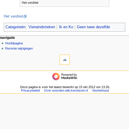
Het verdriet
Het verdriet
Categorieën
:
Vierwindstreken
Ik en Ko
Geen twee dezelfde
N
pagina-handelingen
persoonlijke hulpmiddelen
navigatie
pagina
aanmelden
Hoofdpagina
a
overleg
Recente wijzigingen
v
hulpmiddelen
lezen
i
Verwijzingen
brontekst
g
naar
bekijken
deze
geschiedenis
a
navigatie
pagina
t
Hoofdpagina
Gerelateerde
Recente
i
wijzigingen
wijzigingen
Deze pagina is voor het laatst bewerkt op 15 okt 2012 om 13:26.
e
Speciale
Privacybeleid
Over woorden.wiki.kennisnet.nl
Voorbehoud
pagina's
m
Afdrukversie
e
Permanente
n
koppeling
u
Paginagegevens