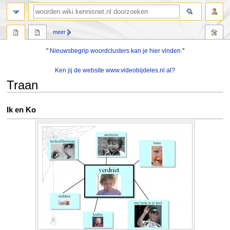
zoeken
meer
"
Nieuwsbegrip woordclusters kan je hier vinden.
"
Ken jij de website www.videobijdeles.nl al?
Traan
Naar
Naar
Ik en Ko
navigatie
zoeken
springen
springen