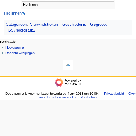
Het linnen
Het linnen
Categorieën
:
Vierwindstreken
Geschiedenis
GSgroep7
GS7hoofdstuk2
N
pagina-handelingen
persoonlijke hulpmiddelen
navigatie
pagina
aanmelden
Hoofdpagina
a
overleg
Recente wijzigingen
v
hulpmiddelen
lezen
i
Verwijzingen
brontekst
g
naar
bekijken
deze
geschiedenis
a
navigatie
pagina
t
Hoofdpagina
Gerelateerde
Recente
i
wijzigingen
wijzigingen
Deze pagina is voor het laatst bewerkt op 4 apr 2013 om 10:09.
Privacybeleid
Over
e
Speciale
woorden.wiki.kennisnet.nl
Voorbehoud
pagina's
m
Afdrukversie
e
Permanente
n
koppeling
u
Paginagegevens