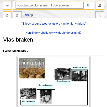
zoeken
meer
"
Nieuwsbegrip woordclusters kan je hier vinden.
"
Ken jij de website www.videobijdeles.nl al?
Vlas braken
Naar
Naar
Geschiedenis 7
navigatie
zoeken
springen
springen