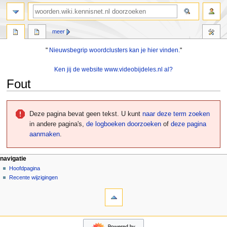
zoeken
meer
"
Nieuwsbegrip woordclusters kan je hier vinden.
"
Ken jij de website www.videobijdeles.nl al?
Fout
Naar
Naar
navigatie
zoeken
Deze pagina bevat geen tekst. U kunt
naar deze term zoeken
springen
springen
in andere pagina's,
de logboeken doorzoeken
of
deze pagina
aanmaken
.
N
pagina-handelingen
persoonlijke hulpmiddelen
navigatie
pagina
aanmelden
Hoofdpagina
a
overleg
Recente wijzigingen
v
hulpmiddelen
lezen
i
Verwijzingen
brontekst
g
naar
bekijken
deze
geschiedenis
a
navigatie
pagina
t
Hoofdpagina