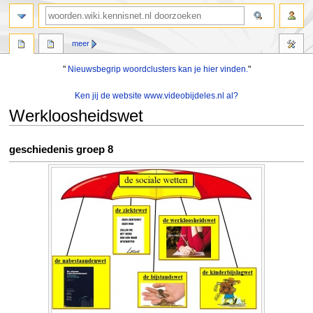
zoeken
meer
"
Nieuwsbegrip woordclusters kan je hier vinden.
"
Ken jij de website www.videobijdeles.nl al?
Werkloosheidswet
Naar
Naar
geschiedenis groep 8
navigatie
zoeken
springen
springen