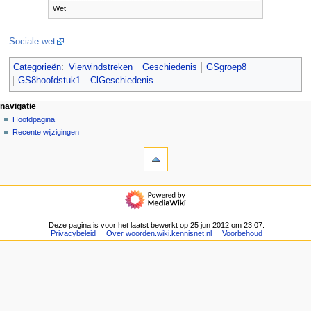
Wet
Sociale wet
Categorieën
:
Vierwindstreken
Geschiedenis
GSgroep8
GS8hoofdstuk1
ClGeschiedenis
N
pagina-handelingen
persoonlijke hulpmiddelen
navigatie
pagina
aanmelden
Hoofdpagina
a
overleg
Recente wijzigingen
v
hulpmiddelen
lezen
i
Verwijzingen
brontekst
g
naar
bekijken
deze
geschiedenis
a
navigatie
pagina
t
Hoofdpagina
Gerelateerde
Recente
i
wijzigingen
wijzigingen
Deze pagina is voor het laatst bewerkt op 25 jun 2012 om 23:07.
e
Speciale
Privacybeleid
Over woorden.wiki.kennisnet.nl
Voorbehoud
pagina's
m
Afdrukversie
e
Permanente
n
koppeling
u
Paginagegevens