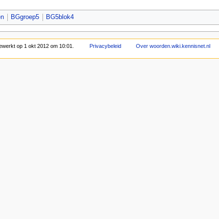
en
BGgroep5
BG5blok4
bewerkt op 1 okt 2012 om 10:01.
Privacybeleid
Over woorden.wiki.kennisnet.nl