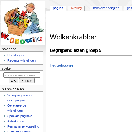
pagina
overleg
brontekst bekijken
ges
Wolkenkrabber
Naar
Naar
N
navigatie
Begrijpend lezen groep 5
navigatie
zoeken
a
Hoofdpagina
springen
springen
Recente wijzigingen
v
Het gebouw
i
zoeken
g
a
t
hulpmiddelen
i
Verwijzingen naar
deze pagina
e
Gerelateerde
m
wijzigingen
e
Speciale pagina's
n
Afdrukversie
u
Permanente koppeling
Paginagegevens