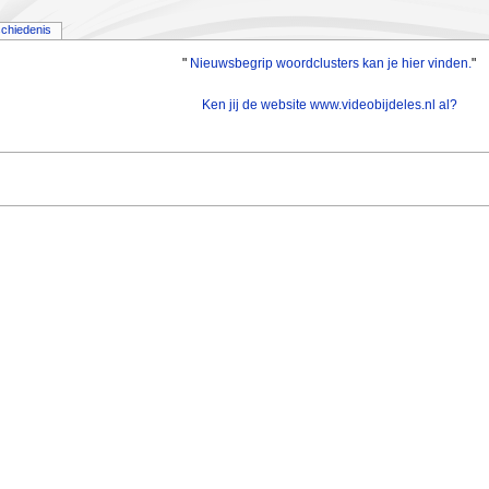
chiedenis
"
Nieuwsbegrip woordclusters kan je hier vinden.
"
Ken jij de website www.videobijdeles.nl al?