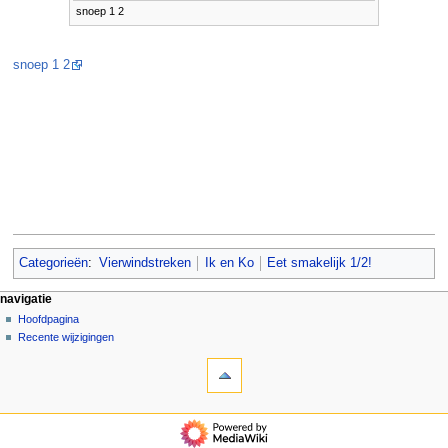
snoep 1 2
snoep 1 2
Categorieën
:
Vierwindstreken
Ik en Ko
Eet smakelijk 1/2!
N
pagina-handelingen
persoonlijke hulpmiddelen
navigatie
pagina
aanmelden
Hoofdpagina
a
overleg
Recente wijzigingen
v
hulpmiddelen
lezen
i
Verwijzingen
brontekst
g
naar
bekijken
deze
geschiedenis
a
navigatie
pagina
t
Hoofdpagina
Gerelateerde