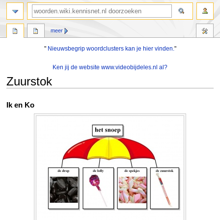
zoeken
meer
"
Nieuwsbegrip woordclusters kan je hier vinden.
"
Ken jij de website www.videobijdeles.nl al?
Zuurstok
Naar
Naar
Ik en Ko
navigatie
zoeken
springen
springen