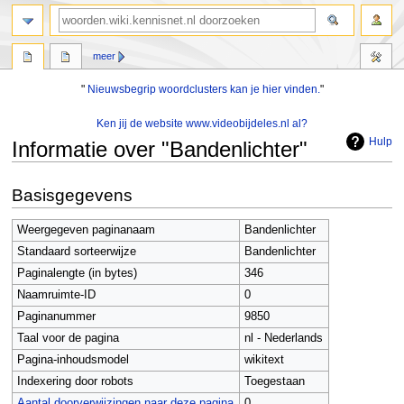
zoeken
meer
"
Nieuwsbegrip woordclusters kan je hier vinden.
"
Ken jij de website www.videobijdeles.nl al?
Hulp
Informatie over "Bandenlichter"
Naar
Naar
Basisgegevens
navigatie
zoeken
springen
springen
Weergegeven paginanaam
Bandenlichter
Standaard sorteerwijze
Bandenlichter
Paginalengte (in bytes)
346
Naamruimte-ID
0
Paginanummer
9850
Taal voor de pagina
nl - Nederlands
Pagina-inhoudsmodel
wikitext
Indexering door robots
Toegestaan
Aantal doorverwijzingen naar deze pagina
0