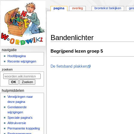
pagina
overleg
brontekst bekijken
ges
Bandenlichter
Naar
Naar
N
navigatie
Begrijpend lezen groep 5
navigatie
zoeken
a
Hoofdpagina
springen
springen
Recente wijzigingen
v
De fietsband plakken
i
zoeken
g
a
t
hulpmiddelen
i
Verwijzingen naar
deze pagina
e
Gerelateerde
m
wijzigingen
e
Speciale pagina's
n
Afdrukversie
u
Permanente koppeling
Paginagegevens