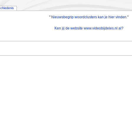
chiedenis
"
Nieuwsbegrip woordclusters kan je hier vinden.
"
Ken jij de website www.videobijdeles.nl al?