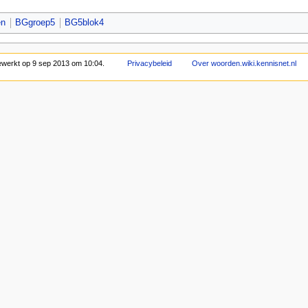
en
BGgroep5
BG5blok4
bewerkt op 9 sep 2013 om 10:04.
Privacybeleid
Over woorden.wiki.kennisnet.nl