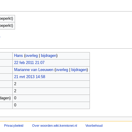
beperkt)
beperkt)
.
Hans
(
overleg
|
bijdragen
)
22 feb 2011 21:07
Marianne van Leeuwen
(
overleg
|
bijdragen
)
21 mrt 2013 14:58
2
2
dagen)
0
0
Privacybeleid
Over woorden.wiki.kennisnet.nl
Voorbehoud