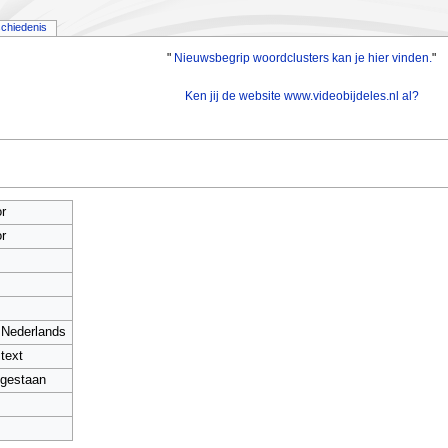
chiedenis
"
Nieuwsbegrip woordclusters kan je hier vinden.
"
Ken jij de website www.videobijdeles.nl al?
r
r
- Nederlands
itext
gestaan