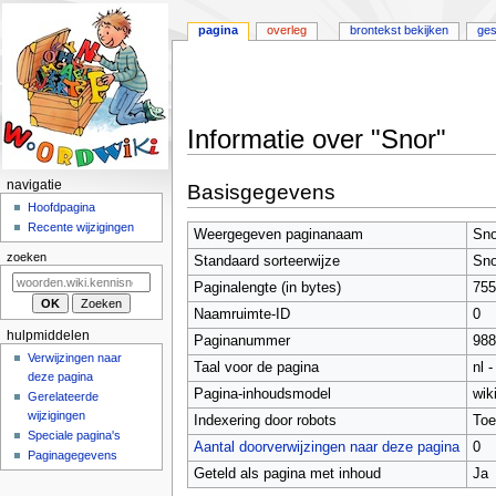
pagina
overleg
brontekst bekijken
ges
Informatie over "Snor"
Naar
Naar
N
navigatie
Basisgegevens
navigatie
zoeken
a
Hoofdpagina
springen
springen
Recente wijzigingen
v
Weergegeven paginanaam
Sno
i
zoeken
Standaard sorteerwijze
Sno
g
Paginalengte (in bytes)
755
a
Naamruimte-ID
0
t
hulpmiddelen
Paginanummer
988
i
Verwijzingen naar
Taal voor de pagina
nl 
deze pagina
e
Pagina-inhoudsmodel
wik
Gerelateerde
m
wijzigingen
Indexering door robots
Toe
e
Speciale pagina's
Aantal doorverwijzingen naar deze pagina
0
n
Paginagegevens
Geteld als pagina met inhoud
Ja
u