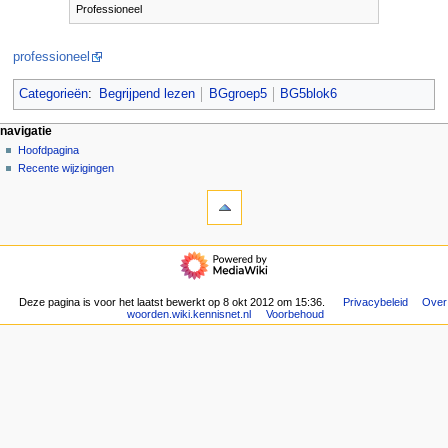
Professioneel
professioneel
Categorieën
:
Begrijpend lezen
BGgroep5
BG5blok6
N
pagina-handelingen
persoonlijke hulpmiddelen
navigatie
pagina
aanmelden
Hoofdpagina
a
overleg
Recente wijzigingen
v
hulpmiddelen
lezen
i
Verwijzingen
brontekst
g
naar
bekijken
deze
geschiedenis
a
navigatie
pagina
t
Hoofdpagina
Gerelateerde
Recente
i
wijzigingen
wijzigingen
Deze pagina is voor het laatst bewerkt op 8 okt 2012 om 15:36.
Privacybeleid
Over
e
Speciale
woorden.wiki.kennisnet.nl
Voorbehoud
pagina's
m
Afdrukversie
e
Permanente
n
koppeling
u
Paginagegevens