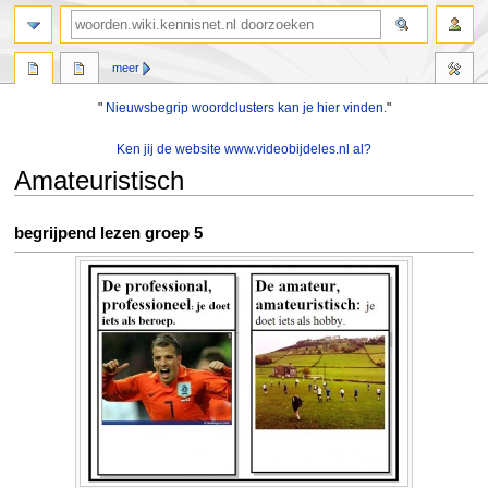
zoeken
meer
"
Nieuwsbegrip woordclusters kan je hier vinden.
"
Ken jij de website www.videobijdeles.nl al?
Amateuristisch
Naar
Naar
begrijpend lezen groep 5
navigatie
zoeken
springen
springen