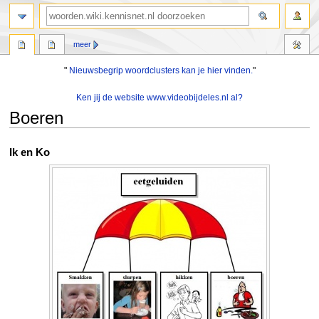
zoeken
meer
"
Nieuwsbegrip woordclusters kan je hier vinden.
"
Ken jij de website www.videobijdeles.nl al?
Boeren
Naar
Naar
Ik en Ko
navigatie
zoeken
springen
springen