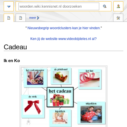
zoeken
meer
"
Nieuwsbegrip woordclusters kan je hier vinden.
"
Ken jij de website www.videobijdeles.nl al?
Cadeau
Naar
Naar
Ik en Ko
navigatie
zoeken
springen
springen