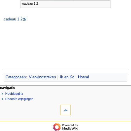
cadeau 1 2
cadeau 1 2
Categorieën
:
Vierwindstreken
Ik en Ko
Hoera!
N
pagina-handelingen
persoonlijke hulpmiddelen
navigatie
pagina
aanmelden
Hoofdpagina
a
overleg
Recente wijzigingen
v
hulpmiddelen
lezen
i
Verwijzingen
brontekst
g
naar
bekijken
deze
geschiedenis
a
navigatie
pagina
t
Hoofdpagina
Gerelateerde