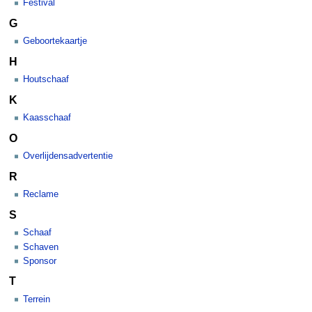
Festival
G
Geboortekaartje
H
Houtschaaf
K
Kaasschaaf
O
Overlijdensadvertentie
R
Reclame
S
Schaaf
Schaven
Sponsor
T
Terrein