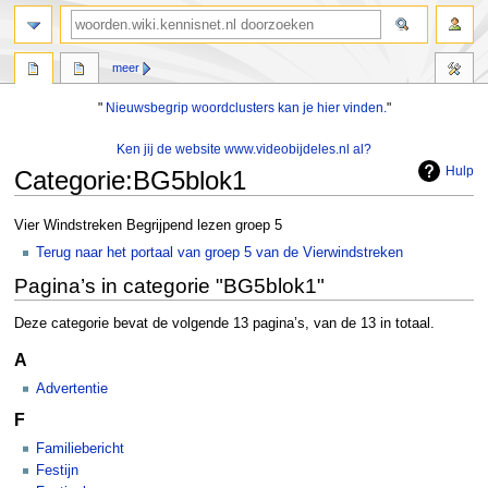
zoeken
meer
"
Nieuwsbegrip woordclusters kan je hier vinden.
"
Ken jij de website www.videobijdeles.nl al?
Hulp
Categorie
:
BG5blok1
Naar
Naar
Vier Windstreken Begrijpend lezen groep 5
navigatie
zoeken
Terug naar het portaal van groep 5 van de Vierwindstreken
springen
springen
Pagina’s in categorie "BG5blok1"
Deze categorie bevat de volgende 13 pagina’s, van de 13 in totaal.
A
Advertentie
F
Familiebericht
Festijn