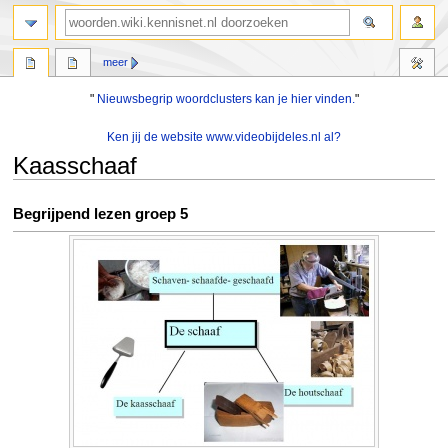
zoeken
meer
"
Nieuwsbegrip woordclusters kan je hier vinden.
"
Ken jij de website www.videobijdeles.nl al?
Kaasschaaf
Naar
Naar
Begrijpend lezen groep 5
navigatie
zoeken
springen
springen