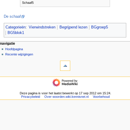
Schaaf5
De schaaf
Categorieën
:
Vierwindstreken
Begrijpend lezen
BGgroep5
BG5blok1
N
pagina-handelingen
persoonlijke hulpmiddelen
navigatie
pagina
aanmelden
Hoofdpagina
a
overleg
Recente wijzigingen
v
hulpmiddelen
lezen
i
Verwijzingen
brontekst
g
naar
bekijken
deze
geschiedenis
a
navigatie
pagina
t
Hoofdpagina
Gerelateerde
Recente
i
wijzigingen
wijzigingen
Deze pagina is voor het laatst bewerkt op 17 sep 2012 om 15:24.
e
Speciale
Privacybeleid
Over woorden.wiki.kennisnet.nl
Voorbehoud
pagina's
m
Afdrukversie
e
Permanente
n
koppeling
u
Paginagegevens