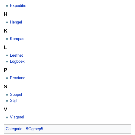
Expeditie
H
Hengel
K
Kompas
L
Leefnet
Logboek
P
Proviand
S
Soepel
Stijf
V
Visgerei
Categorie
:
BGgroep5