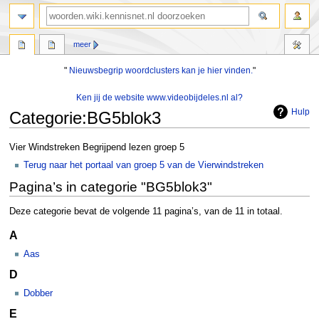
zoeken
meer
"
Nieuwsbegrip woordclusters kan je hier vinden.
"
Ken jij de website www.videobijdeles.nl al?
Hulp
Categorie
:
BG5blok3
Naar
Naar
Vier Windstreken Begrijpend lezen groep 5
navigatie
zoeken
Terug naar het portaal van groep 5 van de Vierwindstreken
springen
springen
Pagina’s in categorie "BG5blok3"
Deze categorie bevat de volgende 11 pagina’s, van de 11 in totaal.
A
Aas
D
Dobber
E