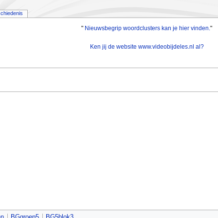
chiedenis
"
Nieuwsbegrip woordclusters kan je hier vinden.
"
Ken jij de website www.videobijdeles.nl al?
en
BGgroep5
BG5blok3