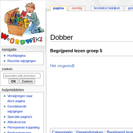
pagina
overleg
brontekst bekijken
ges
Dobber
Naar
Naar
N
navigatie
Begrijpend lezen groep 5
navigatie
zoeken
a
Hoofdpagina
springen
springen
Recente wijzigingen
v
Het visgerei
i
zoeken
g
a
t
hulpmiddelen
i
Verwijzingen naar
deze pagina
e
Gerelateerde
m
wijzigingen
e
Speciale pagina's
n
Afdrukversie
u
Permanente koppeling
Categorieën
:
Vierwindstreken
Begrijpend lez
Paginagegevens