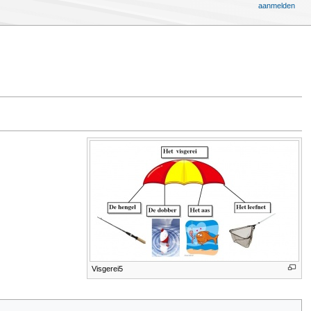
aanmelden
Visgerei5