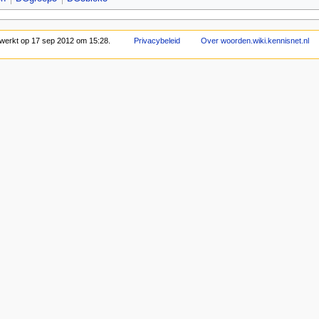
bewerkt op 17 sep 2012 om 15:28.
Privacybeleid
Over woorden.wiki.kennisnet.nl