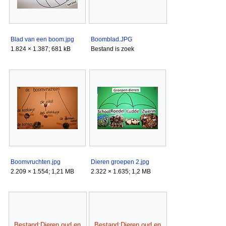
Blad van een boom.jpg
Boomblad.JPG
1.824 × 1.387; 681 kB
Bestand is zoek
Boomvruchten.jpg
Dieren groepen 2.jpg
2.209 × 1.554; 1,21 MB
2.322 × 1.635; 1,2 MB
Bestand:Dieren oud en
Bestand:Dieren oud en