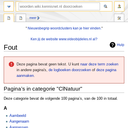
zoeken
meer
"
Nieuwsbegrip woordclusters kan je hier vinden.
"
Ken jij de website www.videobijdeles.nl al?
Hulp
Fout
Naar
Naar
navigatie
zoeken
Deze pagina bevat geen tekst. U kunt
naar deze term zoeken
springen
springen
in andere pagina's,
de logboeken doorzoeken
of
deze pagina
aanmaken
.
Pagina’s in categorie "ClNatuur"
Deze categorie bevat de volgende 100 pagina’s, van de 100 in totaal.
A
Aambeeld
Aangenaam
Aanpassen