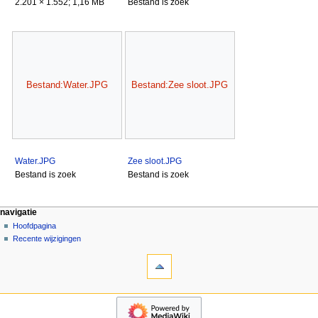
2.201 × 1.552; 1,16 MB
Bestand is zoek
Bestand:Water.JPG
Bestand:Zee sloot.JPG
Water.JPG
Zee sloot.JPG
Bestand is zoek
Bestand is zoek
N
pagina-handelingen
persoonlijke hulpmiddelen
navigatie
categorie
aanmelden
Hoofdpagina
a
overleg
Recente wijzigingen
v
hulpmiddelen
lezen
i
Verwijzingen
brontekst
g
naar
bekijken
deze
geschiedenis
a
navigatie
pagina
t
Hoofdpagina
Gerelateerde