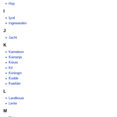
Hop
I
Ijzel
Ingewanden
J
Jacht
K
Kameleon
Kastanje
Kieuw
Kil
Koningin
Kudde
Kwelder
L
Landbouw
Lente
M