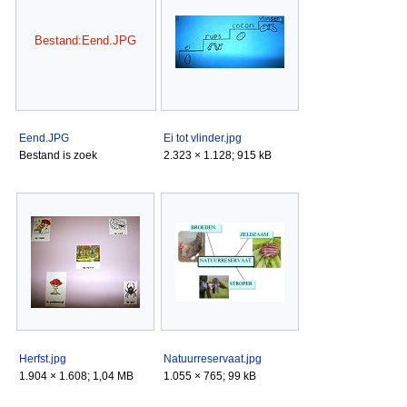
Bestand:Eend.JPG
Eend.JPG
Ei tot vlinder.jpg
Bestand is zoek
2.323 × 1.128; 915 kB
Herfst.jpg
Natuurreservaat.jpg
1.904 × 1.608; 1,04 MB
1.055 × 765; 99 kB