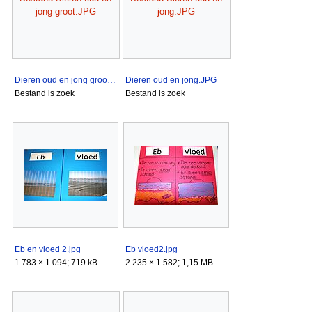
jong groot.JPG
jong.JPG
Dieren oud en jong groot.JPG
Dieren oud en jong.JPG
Bestand is zoek
Bestand is zoek
Eb en vloed 2.jpg
Eb vloed2.jpg
1.783 × 1.094; 719 kB
2.235 × 1.582; 1,15 MB