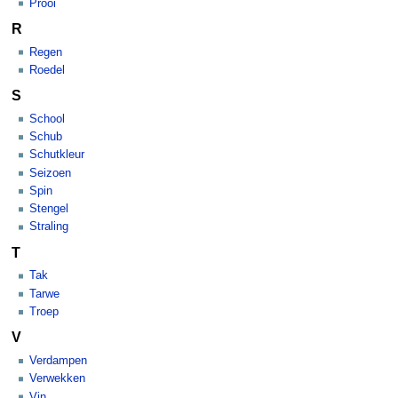
Prooi
R
Regen
Roedel
S
School
Schub
Schutkleur
Seizoen
Spin
Stengel
Straling
T
Tak
Tarwe
Troep
V
Verdampen
Verwekken
Vin