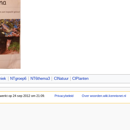
niek
NTgroep6
NT6thema3
ClNatuur
ClPlanten
bewerkt op 24 sep 2012 om 21:09.
Privacybeleid
Over woorden.wiki.kennisnet.nl