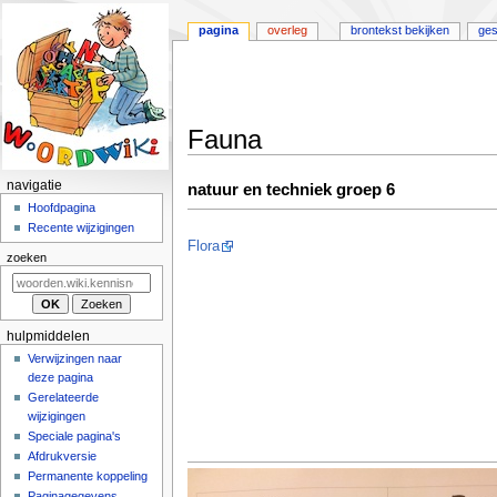
pagina
overleg
brontekst bekijken
ges
Fauna
Naar
Naar
N
navigatie
natuur en techniek groep 6
navigatie
zoeken
a
Hoofdpagina
springen
springen
Recente wijzigingen
v
Flora
i
zoeken
g
a
t
hulpmiddelen
i
Verwijzingen naar
deze pagina
e
Gerelateerde
m
wijzigingen
e
Speciale pagina's
n
Afdrukversie
u
Permanente koppeling
Paginagegevens