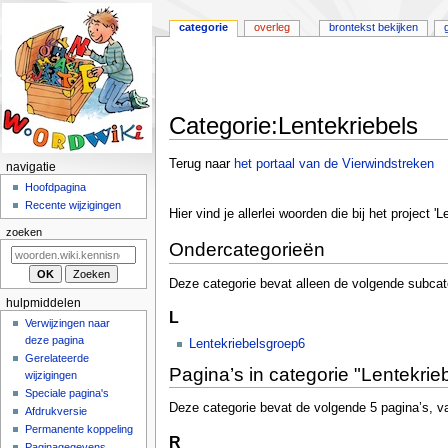
categorie
overleg
brontekst bekijken
Categorie
:
Lentekriebels
Naar
Naar
Terug naar
het portaal van de Vierwindstreken
N
navigatie
navigatie
zoeken
a
Hoofdpagina
springen
springen
Recente wijzigingen
v
Hier vind je allerlei woorden die bij het project 
i
zoeken
Ondercategorieën
g
a
Deze categorie bevat alleen de volgende subcat
t
hulpmiddelen
L
i
Verwijzingen naar
deze pagina
e
Lentekriebelsgroep6
Gerelateerde
m
Pagina’s in categorie "Lentekrie
wijzigingen
e
Speciale pagina's
n
Deze categorie bevat de volgende 5 pagina’s, van
Afdrukversie
u
Permanente koppeling
R
Paginagegevens