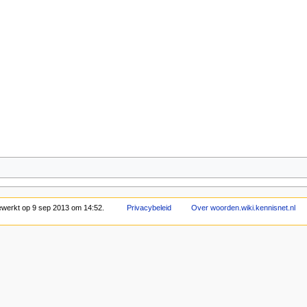
bewerkt op 9 sep 2013 om 14:52.
Privacybeleid
Over woorden.wiki.kennisnet.nl