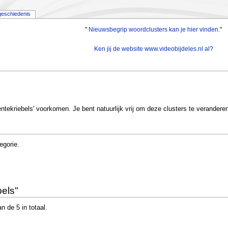
geschiedenis
"
Nieuwsbegrip woordclusters kan je hier vinden.
"
Ken jij de website www.videobijdeles.nl al?
'Lentekriebels' voorkomen. Je bent natuurlijk vrij om deze clusters te veranderen
egorie.
bels"
 de 5 in totaal.