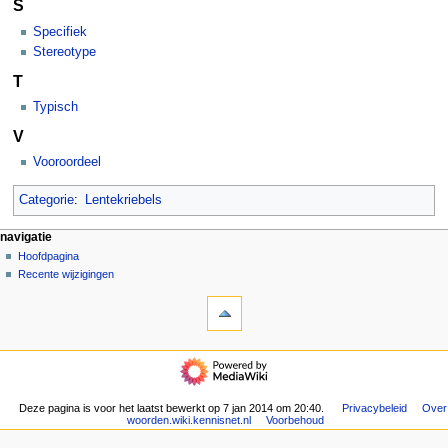
S
Specifiek
Stereotype
T
Typisch
V
Vooroordeel
Categorie
:
Lentekriebels
N
pagina-handelingen
persoonlijke hulpmiddelen
navigatie
categorie
aanmelden
Hoofdpagina
a
overleg
Recente wijzigingen
v
hulpmiddelen
lezen
i
Verwijzingen
brontekst
g
naar
bekijken
deze
geschiedenis
a
navigatie
pagina
t
Hoofdpagina
Gerelateerde
Recente
i
wijzigingen
wijzigingen
Deze pagina is voor het laatst bewerkt op 7 jan 2014 om 20:40.
Privacybeleid
Over
e
Speciale
woorden.wiki.kennisnet.nl
Voorbehoud
pagina's
m
Afdrukversie