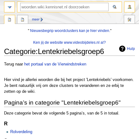
zoeken
meer
"
Nieuwsbegrip woordclusters kan je hier vinden.
"
Ken jij de website www.videobijdeles.nl al?
Hulp
Categorie
:
Lentekriebelsgroep6
Naar
Naar
Terug naar
het portaal van de Vierwindstreken
navigatie
zoeken
springen
springen
Hier vind je allerlei woorden die bij het project 'Lentekriebels' voorkomen.
Je bent natuurlijk vrij om deze clusters te veranderen en ze erbij te
zetten op de wiki.
Pagina’s in categorie "Lentekriebelsgroep6"
Deze categorie bevat de volgende 5 pagina’s, van de 5 in totaal.
R
Rolverdeling