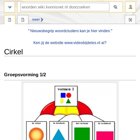
zoeken
meer
"
Nieuwsbegrip woordclusters kan je hier vinden.
"
Ken jij de website www.videobijdeles.nl al?
Cirkel
Naar
Naar
navigatie
zoeken
Groepsvorming 1/2
springen
springen