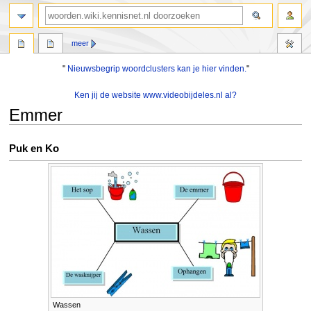
zoeken
meer
"
Nieuwsbegrip woordclusters kan je hier vinden.
"
Ken jij de website www.videobijdeles.nl al?
Emmer
Naar
Naar
Puk en Ko
navigatie
zoeken
springen
springen
Wassen