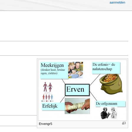
aanmelden
Ervengr5