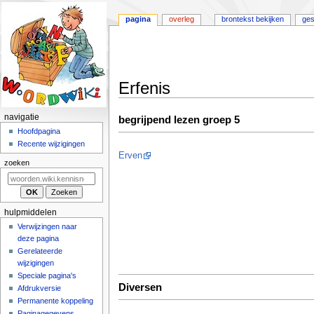
pagina
overleg
brontekst bekijken
ges
Erfenis
Naar
Naar
N
navigatie
begrijpend lezen groep 5
navigatie
zoeken
a
Hoofdpagina
springen
springen
Recente wijzigingen
v
Erven
i
zoeken
g
a
t
hulpmiddelen
i
Verwijzingen naar
deze pagina
e
Gerelateerde
m
wijzigingen
e
Speciale pagina's
n
Diversen
Afdrukversie
u
Permanente koppeling
Paginagegevens