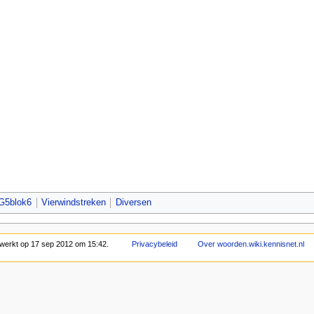
G5blok6
Vierwindstreken
Diversen
bewerkt op 17 sep 2012 om 15:42.
Privacybeleid
Over woorden.wiki.kennisnet.nl