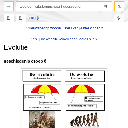
zoeken
meer
"
Nieuwsbegrip woordclusters kan je hier vinden.
"
Ken jij de website www.videobijdeles.nl al?
Evolutie
Naar
Naar
geschiedenis groep 8
navigatie
zoeken
springen
springen