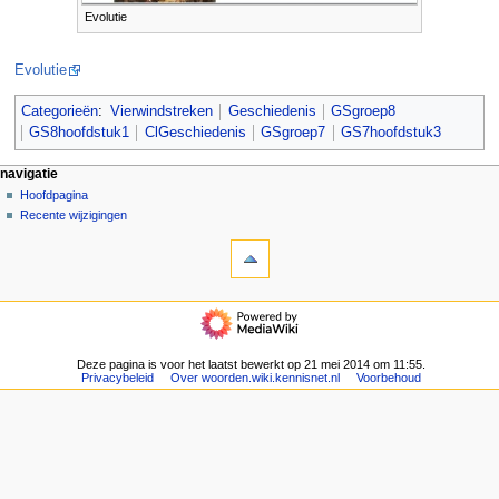
Evolutie
Evolutie
Categorieën
:
Vierwindstreken
Geschiedenis
GSgroep8
GS8hoofdstuk1
ClGeschiedenis
GSgroep7
GS7hoofdstuk3
N
pagina-handelingen
persoonlijke hulpmiddelen
navigatie
pagina
aanmelden
Hoofdpagina
a
overleg
Recente wijzigingen
v
hulpmiddelen
lezen
i
Verwijzingen
brontekst
g
naar
bekijken
deze
geschiedenis
a
navigatie
pagina
t
Hoofdpagina
Gerelateerde
Recente
i
wijzigingen
wijzigingen
Deze pagina is voor het laatst bewerkt op 21 mei 2014 om 11:55.
e
Speciale
Privacybeleid
Over woorden.wiki.kennisnet.nl
Voorbehoud
pagina's
m
Afdrukversie
e
Permanente
n
koppeling
u
Paginagegevens