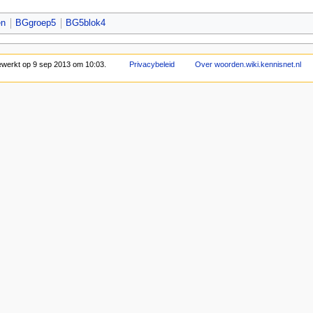
en
BGgroep5
BG5blok4
bewerkt op 9 sep 2013 om 10:03.
Privacybeleid
Over woorden.wiki.kennisnet.nl