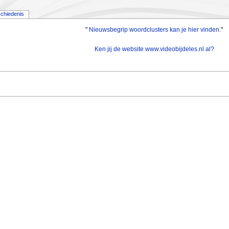
chiedenis
"
Nieuwsbegrip woordclusters kan je hier vinden.
"
Ken jij de website www.videobijdeles.nl al?