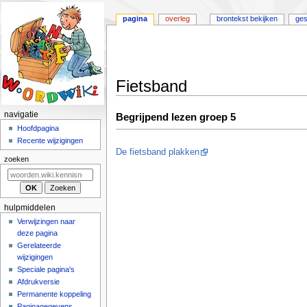
pagina
overleg
brontekst bekijken
ges
Fietsband
Naar
Naar
N
navigatie
Begrijpend lezen groep 5
navigatie
zoeken
a
Hoofdpagina
springen
springen
Recente wijzigingen
v
De fietsband plakken
i
zoeken
g
a
t
hulpmiddelen
i
Verwijzingen naar
deze pagina
e
Gerelateerde
m
wijzigingen
e
Speciale pagina's
n
Afdrukversie
u
Permanente koppeling
Paginagegevens