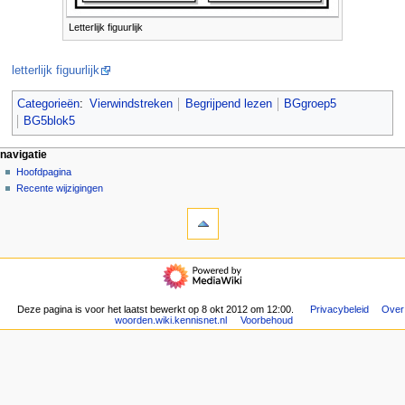
Letterlijk figuurlijk
letterlijk figuurlijk
Categorieën
:
Vierwindstreken
Begrijpend lezen
BGgroep5
BG5blok5
N
pagina-handelingen
persoonlijke hulpmiddelen
navigatie
pagina
aanmelden
Hoofdpagina
a
overleg
Recente wijzigingen
v
hulpmiddelen
lezen
i
Verwijzingen
brontekst
g
naar
bekijken
deze
geschiedenis
a
navigatie
pagina
t
Hoofdpagina
Gerelateerde
Recente
i
wijzigingen
wijzigingen
Deze pagina is voor het laatst bewerkt op 8 okt 2012 om 12:00.
Privacybeleid
Over
e
Speciale
woorden.wiki.kennisnet.nl
Voorbehoud
pagina's
m
Afdrukversie
e
Permanente
n
koppeling
u
Paginagegevens