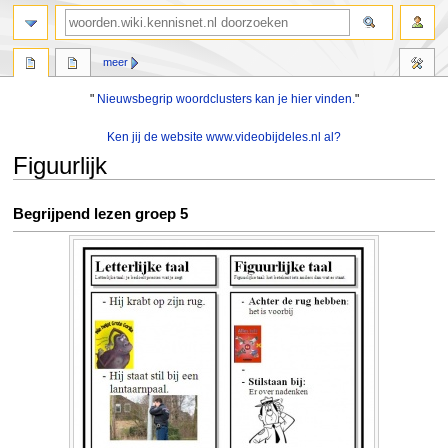
zoeken
meer
"
Nieuwsbegrip woordclusters kan je hier vinden.
"
Ken jij de website www.videobijdeles.nl al?
Figuurlijk
Naar
Naar
Begrijpend lezen groep 5
navigatie
zoeken
springen
springen