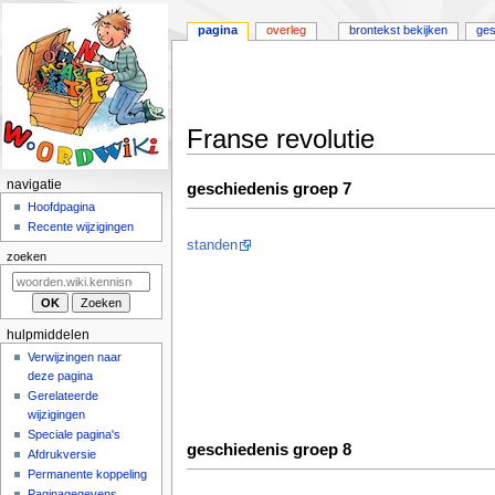
pagina
overleg
brontekst bekijken
ges
Franse revolutie
Naar
Naar
N
navigatie
geschiedenis groep 7
navigatie
zoeken
a
Hoofdpagina
springen
springen
Recente wijzigingen
v
standen
i
zoeken
g
a
t
hulpmiddelen
i
Verwijzingen naar
deze pagina
e
Gerelateerde
m
wijzigingen
e
Speciale pagina's
geschiedenis groep 8
n
Afdrukversie
u
Permanente koppeling
Paginagegevens