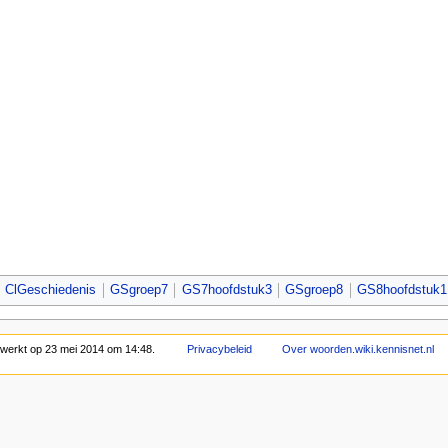
ClGeschiedenis
GSgroep7
GS7hoofdstuk3
GSgroep8
GS8hoofdstuk1
bewerkt op 23 mei 2014 om 14:48.
Privacybeleid
Over woorden.wiki.kennisnet.nl