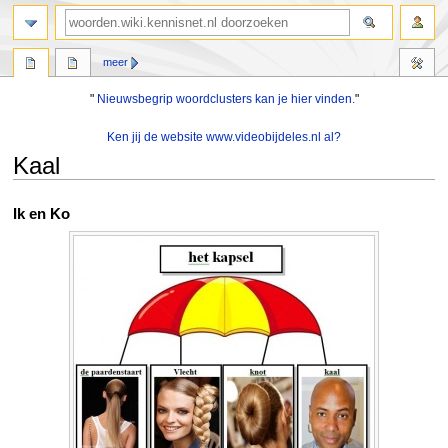
zoeken
meer
"
Nieuwsbegrip woordclusters kan je hier vinden.
"
Ken jij de website www.videobijdeles.nl al?
Kaal
Naar
Naar
Ik en Ko
navigatie
zoeken
springen
springen