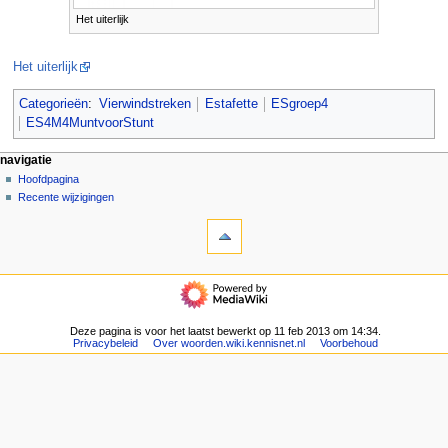
Het uiterlijk
Het uiterlijk
Categorieën
:
Vierwindstreken
Estafette
ESgroep4
ES4M4MuntvoorStunt
N
pagina-handelingen
persoonlijke hulpmiddelen
navigatie
pagina
aanmelden
Hoofdpagina
a
overleg
Recente wijzigingen
v
hulpmiddelen
lezen
i
Verwijzingen
brontekst
g
naar
bekijken
deze
geschiedenis
a
navigatie
pagina
t
Hoofdpagina
Gerelateerde
Recente
i
wijzigingen
wijzigingen
Deze pagina is voor het laatst bewerkt op 11 feb 2013 om 14:34.
e
Speciale
Privacybeleid
Over woorden.wiki.kennisnet.nl
Voorbehoud
pagina's
m
Afdrukversie
e
Permanente
n
koppeling
u
Paginagegevens