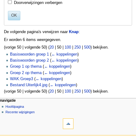
Doorverwijzingen verbergen
OK
De volgende pagina's verwijzen naar
Knap
:
Er worden 6 items weergegeven.
(
vorige 50
|
volgende 50
) (
20
|
50
|
100
|
250
|
500
) bekijken.
Basiswoorden groep 1
(
← koppelingen
)
Basiswoorden groep 2
(
← koppelingen
)
Groep 1 op thema
(
← koppelingen
)
Groep 2 op thema
(
← koppelingen
)
WAK:Groep3
(
← koppelingen
)
Bestand:Uiterlijk4.jpg
(
← koppelingen
)
(
vorige 50
|
volgende 50
) (
20
|
50
|
100
|
250
|
500
) bekijken.
N
pagina-handelingen
persoonlijke hulpmiddelen
navigatie
pagina
aanmelden
Hoofdpagina
a
overleg
Recente wijzigingen
v
hulpmiddelen
lezen
i
Speciale
brontekst
g
pagina's
bekijken
Afdrukversie
geschiedenis
a
navigatie