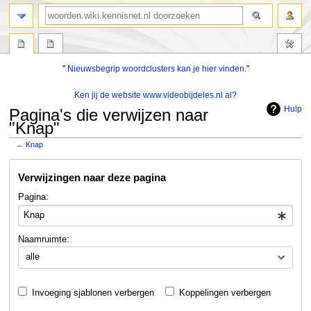
zoeken
"
Nieuwsbegrip woordclusters kan je hier vinden.
"
Ken jij de website www.videobijdeles.nl al?
Hulp
Pagina's die verwijzen naar
"Knap"
←
Knap
Naar
Naar
Verwijzingen naar deze pagina
navigatie
zoeken
springen
springen
Pagina:
Naamruimte:
alle
Invoeging sjablonen verbergen
Koppelingen verbergen