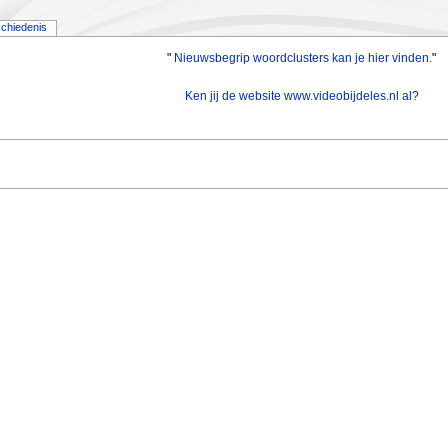
chiedenis
"
Nieuwsbegrip woordclusters kan je hier vinden.
"
Ken jij de website www.videobijdeles.nl al?