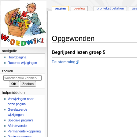
pagina
overleg
brontekst bekijken
ges
Opgewonden
Naar
Naar
N
navigatie
Begrijpend lezen groep 5
navigatie
zoeken
a
Hoofdpagina
springen
springen
De stemming
Recente wijzigingen
v
i
zoeken
g
a
t
hulpmiddelen
i
Verwijzingen naar
deze pagina
e
Gerelateerde
m
wijzigingen
e
Speciale pagina's
n
Afdrukversie
u
Permanente koppeling
Paginagegevens