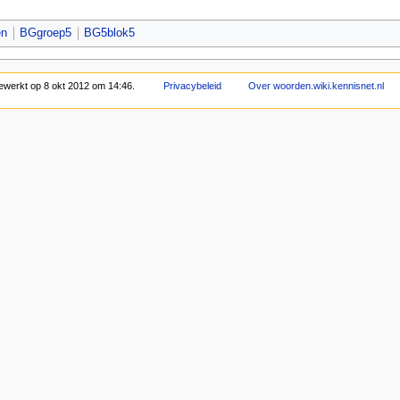
en
BGgroep5
BG5blok5
bewerkt op 8 okt 2012 om 14:46.
Privacybeleid
Over woorden.wiki.kennisnet.nl