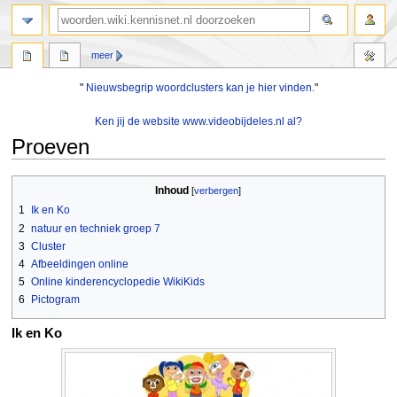
zoeken
meer
"
Nieuwsbegrip woordclusters kan je hier vinden.
"
Ken jij de website www.videobijdeles.nl al?
Proeven
Naar
Naar
Inhoud
navigatie
zoeken
1
Ik en Ko
springen
springen
2
natuur en techniek groep 7
3
Cluster
4
Afbeeldingen online
5
Online kinderencyclopedie WikiKids
6
Pictogram
Ik en Ko