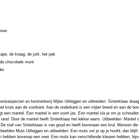
houw
cape; de kraag; de jurk; het pak
 de chocolade munt
der
nisaspecten en kenmerken) Mijter Uitleggen en uitbreiden: Sinterklaas draagt 
eel kruis aan de voorkant. Aan de onderkant is een mijter breed en aan de bov
agt een mantel. Een mantel is een soort jas. Een mantel sla je om je schoude
rand. Door de mantel heeft Sinterklaas het lekker warm. Uitbeelden: Mantel o
k. De staf van Sinterklaas is van goud en heeft bovenaan een krul. Mensen die
tbeelden Muts Uitleggen en uitbeelden: Een muts zet je op je hoofd, dan blijft
hebben bovenop een veer. Een muts kan verschillende kleuren hebben, bijvoor