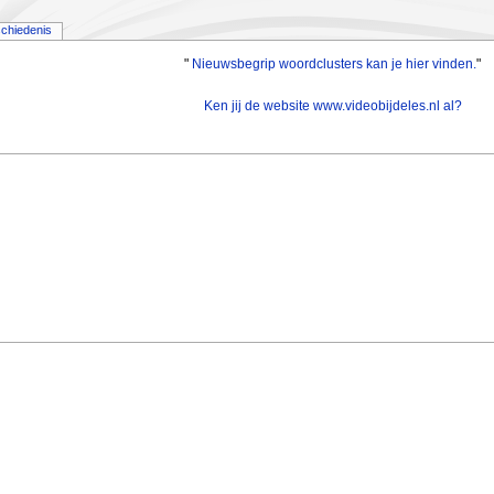
chiedenis
"
Nieuwsbegrip woordclusters kan je hier vinden.
"
Ken jij de website www.videobijdeles.nl al?