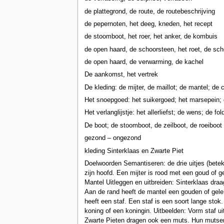
de plattegrond, de route, de routebeschrijving
de pepernoten, het deeg, kneden, het recept
de stoomboot, het roer, het anker, de kombuis
de open haard, de schoorsteen, het roet, de sc
de open haard, de verwarming, de kachel
De aankomst, het vertrek
De kleding: de mijter, de maillot; de mantel; de 
Het snoepgoed: het suikergoed; het marsepein;
Het verlanglijstje: het allerliefst; de wens; de fol
De boot; de stoomboot, de zeilboot, de roeiboot
gezond – ongezond
kleding Sinterklaas en Zwarte Piet
Doelwoorden Semantiseren: de drie uitjes (beteke
zijn hoofd. Een mijter is rood met een goud of g
Mantel Uitleggen en uitbreiden: Sinterklaas dra
Aan de rand heeft de mantel een gouden of gele 
heeft een staf. Een staf is een soort lange sto
koning of een koningin. Uitbeelden: Vorm staf ui
Zwarte Pieten dragen ook een muts. Hun mutsen 