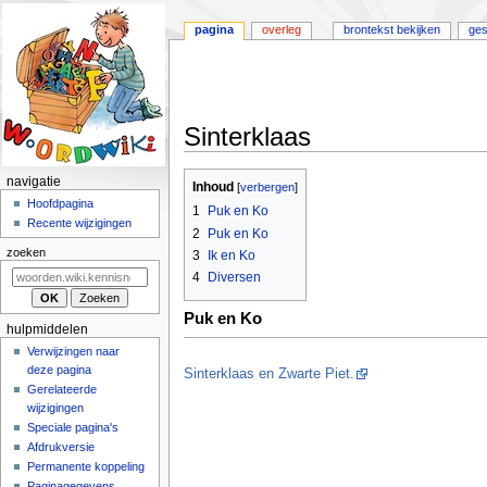
pagina
overleg
brontekst bekijken
ges
Sinterklaas
Naar
Naar
N
navigatie
Inhoud
navigatie
zoeken
a
Hoofdpagina
1
Puk en Ko
springen
springen
Recente wijzigingen
v
2
Puk en Ko
i
zoeken
3
Ik en Ko
g
4
Diversen
a
Puk en Ko
t
hulpmiddelen
i
Verwijzingen naar
deze pagina
e
Sinterklaas en Zwarte Piet.
Gerelateerde
m
wijzigingen
e
Speciale pagina's
n
Afdrukversie
u
Permanente koppeling
Paginagegevens