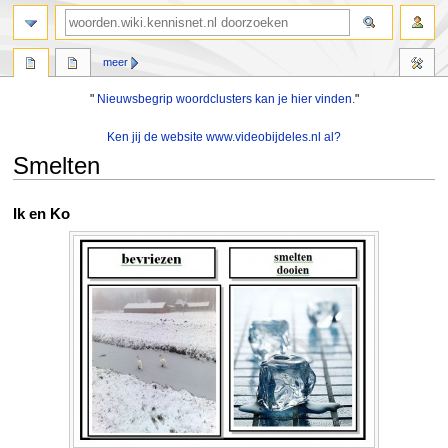
zoeken
meer
"
Nieuwsbegrip woordclusters kan je hier vinden.
"
Ken jij de website www.videobijdeles.nl al?
Smelten
Naar
Naar
Ik en Ko
navigatie
zoeken
springen
springen