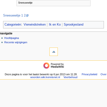
Sneeuwwitje
Sneeuwwitje 1 2
Categorieën
:
Vierwindstreken
Ik en Ko
Sprookjesland
N
pagina-handelingen
persoonlijke hulpmiddelen
navigatie
pagina
aanmelden
Hoofdpagina
a
overleg
Recente wijzigingen
v
hulpmiddelen
lezen
i
Verwijzingen
brontekst
g
naar
bekijken
deze
geschiedenis
a
navigatie
pagina
t
Hoofdpagina
Gerelateerde
Recente
i
wijzigingen
wijzigingen
Deze pagina is voor het laatst bewerkt op 6 jun 2013 om 11:28.
Privacybeleid
Over
e
Speciale
woorden.wiki.kennisnet.nl
Voorbehoud
pagina's
m
Afdrukversie
e
Permanente
n
koppeling
u
Paginagegevens