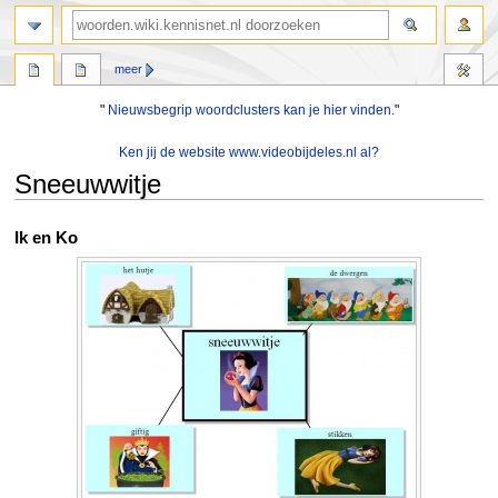
zoeken
meer
"
Nieuwsbegrip woordclusters kan je hier vinden.
"
Ken jij de website www.videobijdeles.nl al?
Sneeuwwitje
Naar
Naar
Ik en Ko
navigatie
zoeken
springen
springen