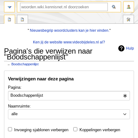
zoeken
"
Nieuwsbegrip woordclusters kan je hier vinden.
"
Ken jij de website www.videobijdeles.nl al?
Hulp
Pagina's die verwijzen naar
"Boodschappenlijst"
←
Boodschappenlijst
Naar
Naar
Verwijzingen naar deze pagina
navigatie
zoeken
springen
springen
Pagina:
Naamruimte:
alle
Invoeging sjablonen verbergen
Koppelingen verbergen