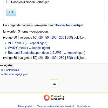
Doorverwijzingen verbergen
OK
De volgende pagina's verwijzen naar
Boodschappenlijst
:
Er worden 3 items weergegeven.
(
vorige 50
|
volgende 50
) (
20
|
50
|
100
|
250
|
500
) bekijken.
VLL Kern 3
(
← koppelingen
)
WAK:Groep4
(
← koppelingen
)
Bestand:Boodschappen doen 1 2.JPG
(
← koppelingen
)
(
vorige 50
|
volgende 50
) (
20
|
50
|
100
|
250
|
500
) bekijken.
N
pagina-handelingen
persoonlijke hulpmiddelen
navigatie
pagina
aanmelden
Hoofdpagina
a
overleg
Recente wijzigingen
v
hulpmiddelen
lezen
i
Speciale
brontekst
g
pagina's
bekijken
Afdrukversie
geschiedenis
a
navigatie
t
Hoofdpagina
Recente
i
wijzigingen
Privacybeleid
Over woorden.wiki.kennisnet.nl
Voorbehoud